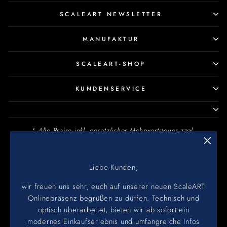
SCALEART NEWSLETTER
MANUFAKTUR
SCALEART-SHOP
KUNDENSERVICE
* Alle Preise inkl. gesetzlicher Mehrwertsteuer zzgl.
Versandkosten und ggf. Nachnahmegebühren, falls nicht anders
ausgezeichnet.
"Schl
(Esc)
Liebe Kunden,
Diese Modelle/Artikel sind keine Spielzeuge und für Jugendliche
unter 14 Jahren nicht geeignet. Jegliche technische Änderungen
wir freuen uns sehr, euch auf unserer neuen ScaleART
behalten wir uns vor. Nachdruck und Vervielfältigung sind nur mit
Onlinepräsenz begrüßen zu dürfen. Technisch und
unserer ausdrücklichen, schriftlichen Genehmigung gestattet.
optisch überarbeitet, bieten wir ab sofort ein
modernes Einkaufserlebnis und umfangreiche Infos