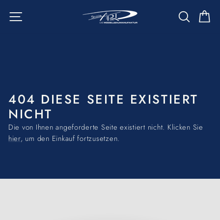
Direkt
SEITENNAVIGATION
SUCH
E
zum
Inhalt
404 DIESE SEITE EXISTIERT
NICHT
Die von Ihnen angeforderte Seite existiert nicht. Klicken Sie
hier
, um den Einkauf fortzusetzen.
Pause
Diashow